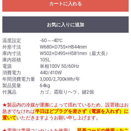
カートに入れる
お気に入りに追加
温度設定 -60～-40℃
外形寸法 W680×D755×H844mm
庫内寸法 W502×D495×H581mm（最大長）
庫内容積 105L
電源 単相100V 50/60Hz
消費電力 440/410W
年間消費電力量 3,000/2,700kWh/年
製品質量 64kg
付属品 カゴ、霜取りヘラ、鍵2個
★製品内の冷媒が運搬によって揺れているため、設置後はお
急ぎでなければ
半日ほどプラグを差さず（電源を入れず）に
置いて
いただきますようお願い申し上げます。
★電源は専用コンセントを使用し、
延長コードの使用・たこ