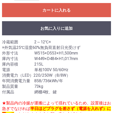
カートに入れる
お気に入りに追加
冷蔵範囲 2～12℃※
※外気温25℃湿度60%無負荷直射日光受けず
外形寸法 W515×D553×H1,500mm
庫内寸法 W449×D484×H1,017mm
庫内容積 215L
電源 単相100V 50/60Hz
消費電力（LED）220/250W（8/8W）
年間消費電力量 858/736kWh/年
製品質量 73kg
付属品 網棚4枚、鍵
★製品内の冷媒が運搬によって揺れているため、設置後はお
急ぎでなければ
半日ほどプラグを差さず（電源を入れず）に